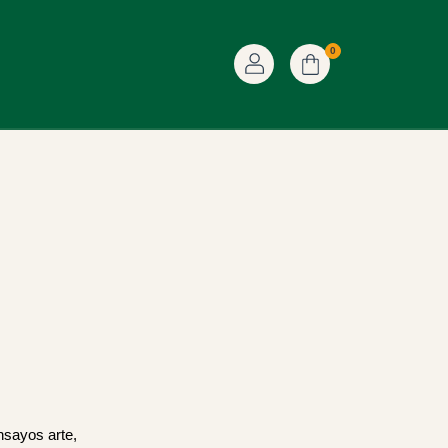
0
ensayos arte,